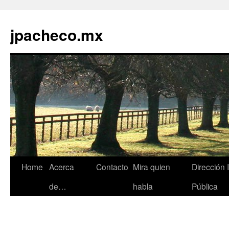
jpacheco.mx
Skip
Home
Acerca
Contacto
Mira quien
Dirección 
to
de…
habla
Pública
content