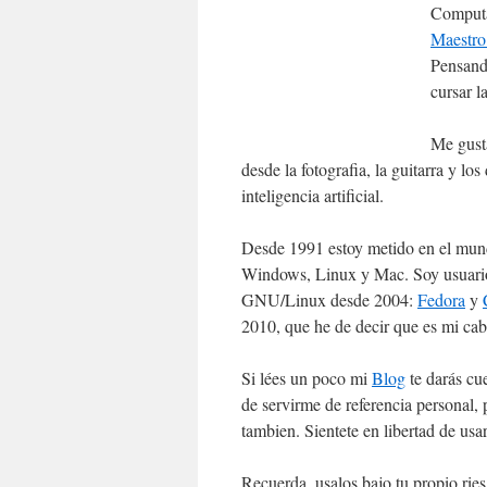
Computa
Maestro
Pensand
cursar 
Me gusta
desde la fotografia, la guitarra y lo
inteligencia artificial.
Desde 1991 estoy metido en el mund
Windows, Linux y Mac. Soy usuario
GNU/Linux desde 2004:
Fedora
y
2010, que he de decir que es mi cabal
Si lées un poco mi
Blog
te darás cue
de servirme de referencia personal, 
tambien. Sientete en libertad de usar
Recuerda, usalos bajo tu propio rie