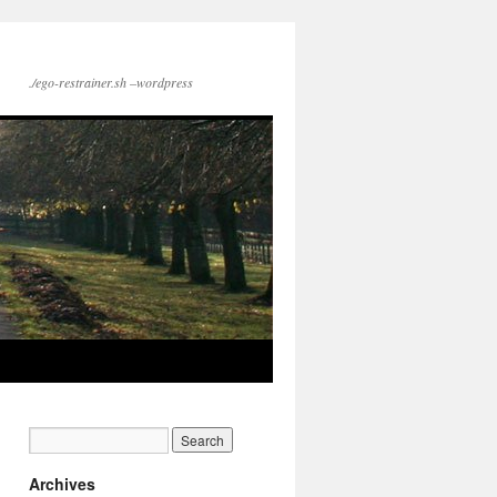
./ego-restrainer.sh –wordpress
Archives