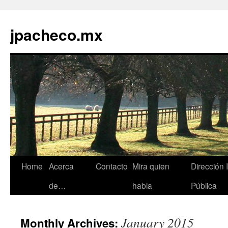
jpacheco.mx
Skip
Home
Acerca
Contacto
Mira quien
Dirección 
to
de…
habla
Pública
content
January 2015
Monthly Archives: