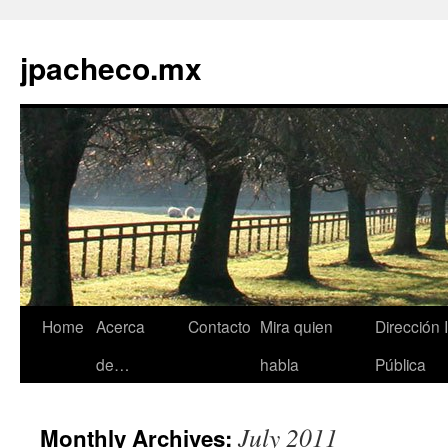
jpacheco.mx
Skip
Home
Acerca
Contacto
Mira quien
Dirección 
to
de…
habla
Pública
content
July 2011
Monthly Archives: