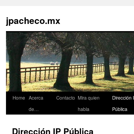
jpacheco.mx
Skip
Home
Acerca
Contacto
Mira quien
Dirección 
to
de…
habla
Pública
content
Dirección IP Pública