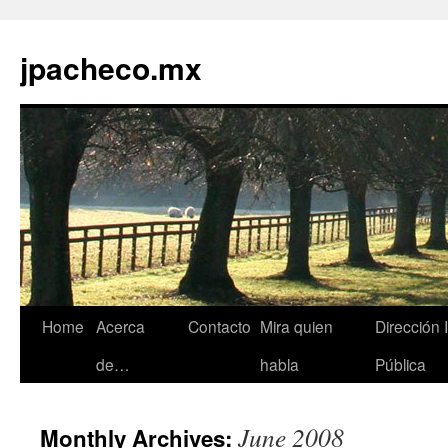
jpacheco.mx
Skip
Home
Acerca
Contacto
Mira quien
Dirección 
to
de…
habla
Pública
content
June 2008
Monthly Archives: