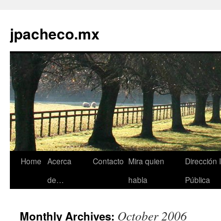
jpacheco.mx
Skip
Home
Acerca
Contacto
Mira quien
Dirección 
to
de…
habla
Pública
content
October 2006
Monthly Archives: