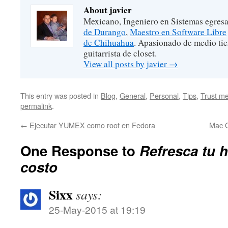
About javier
Mexicano, Ingeniero en Sistemas egres
de Durango
,
Maestro en Software Libre
de Chihuahua
. Apasionado de medio ti
guitarrista de closet.
View all posts by javier
→
This entry was posted in
Blog
,
General
,
Personal
,
Tips
,
Trust me
permalink
.
←
Ejecutar YUMEX como root en Fedora
Mac O
One Response to
Refresca tu h
costo
Sixx
says:
25-May-2015 at 19:19