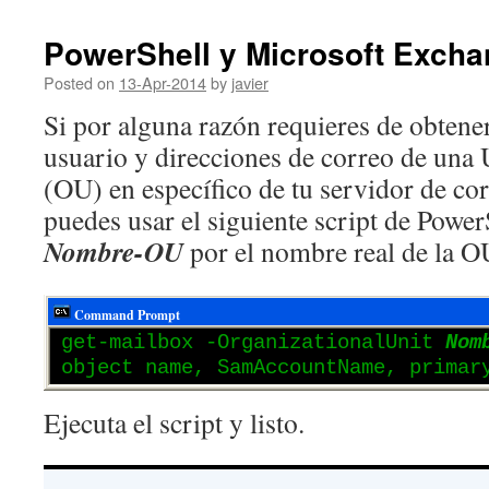
PowerShell y Microsoft Exch
Posted on
13-Apr-2014
by
javier
Si por alguna razón requieres de obtener
usuario y direcciones de correo de una
(OU) en específico de tu servidor de co
puedes usar el siguiente script de Power
Nombre-OU
por el nombre real de la O
Command Prompt
get-mailbox -OrganizationalUnit
Nom
object name, SamAccountName, primar
Ejecuta el script y listo.