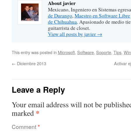
About javier
Mexicano, Ingeniero en Sistemas egres
de Durango
,
Maestro en Software Libre
de Chihuahua
. Apasionado de medio ti
guitarrista de closet.
View all posts by javier
→
This entry was posted in
Microsoft
,
Software
,
Soporte
,
Tips
,
Win
←
Diciembre 2013
Activar e
Leave a Reply
Your email address will not be publishe
*
marked
Comment
*