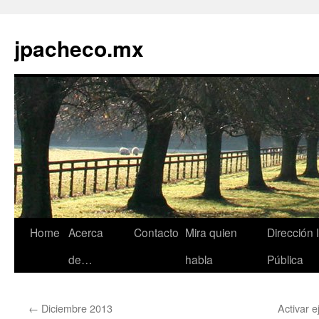
jpacheco.mx
Skip
Home
Acerca
Contacto
Mira quien
Dirección 
to
de…
habla
Pública
content
←
Diciembre 2013
Activar e