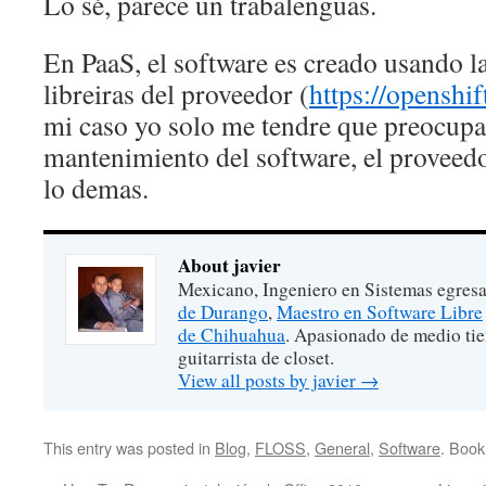
Lo sé, parece un trabalenguas.
En PaaS, el software es creado usando l
libreiras del proveedor (
https://openshi
mi caso yo solo me tendre que preocupar
mantenimiento del software, el proveedo
lo demas.
About javier
Mexicano, Ingeniero en Sistemas egres
de Durango
,
Maestro en Software Libre
de Chihuahua
. Apasionado de medio ti
guitarrista de closet.
View all posts by javier
→
This entry was posted in
Blog
,
FLOSS
,
General
,
Software
. Boo