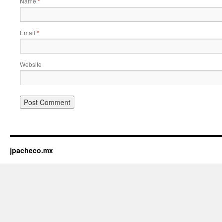
Name
*
Email
*
Website
jpacheco.mx