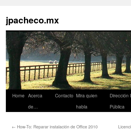
jpacheco.mx
Skip
Home
Acerca
Contacto
Mira quien
Dirección 
to
de…
habla
Pública
content
←
How-To: Reparar instalación de Office 2010
Licenc