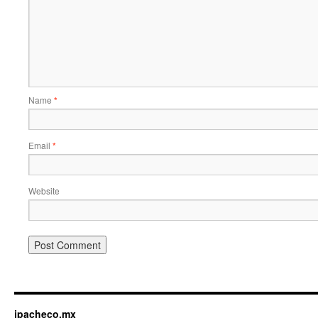
Name
*
Email
*
Website
jpacheco.mx