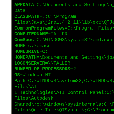
APPDATA
=C:\Documents and Settings\a
Data
CLASSPATH
=.;C:\Program
Files\Java\j2re1.4.2_11\lib\ext\QTJ
CommonProgramFiles
=C:\Program Files
COMPUTERNAME
=TALLER
ComSpec
=C:\WINDOWS\system32\cmd.exe
HOME
=c:\emacs
HOMEDRIVE
=C:
HOMEPATH
=\Documents and Settings\jp
LOGONSERVER
=\\TALLER
NUMBER_OF_PROCESSORS
=2
OS
=Windows_NT
Path
=C:\WINDOWS\system32;C:\WINDOWS
Files\AT
I Technologies\ATI Control Panel;C:
Files\Autodesk
Shared\;c:\windows\sysinternals;C:\
Files\QuickTime\QTSystem\;C:\Progra