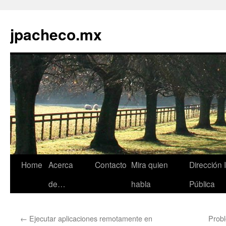
jpacheco.mx
Skip
Home
Acerca
Contacto
Mira quien
Dirección 
to
de…
habla
Pública
content
←
Ejecutar aplicaciones remotamente en
Prob