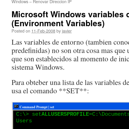
Windows – Renovar Direccion IP
Microsoft Windows variables 
(Environment Variables)
Posted on
11-Feb-2008
by
javier
Las variables de entorno (tambien cono
predefinidas) no son otra cosa mas que 
que son establecidos al momento de inic
sistema Windows.
Para obteber una lista de las variables 
usa el comando **SET**:
Command Prompt | set
C:\> set
ALLUSERSPROFILE
=C:\Document
Users