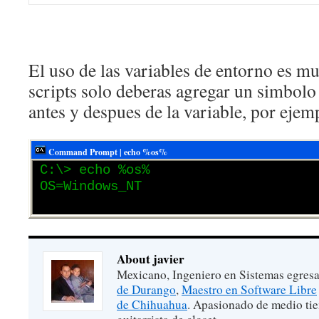
El uso de las variables de entorno es mu
scripts solo deberas agregar un simbolo
antes y despues de la variable, por ejem
Command Prompt | echo %os%
C:\> echo %os%
OS=Windows_NT
About javier
Mexicano, Ingeniero en Sistemas egres
de Durango
,
Maestro en Software Libre
de Chihuahua
. Apasionado de medio ti