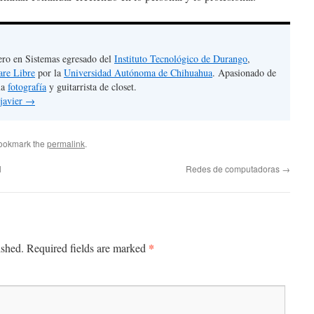
ero en Sistemas egresado del
Instituto Tecnológico de Durango
,
are Libre
por la
Universidad Autónoma de Chihuahua
. Apasionado de
la
fotografía
y guitarrista de closet.
 javier
→
Bookmark the
permalink
.
l
Redes de computadoras
→
*
ished.
Required fields are marked