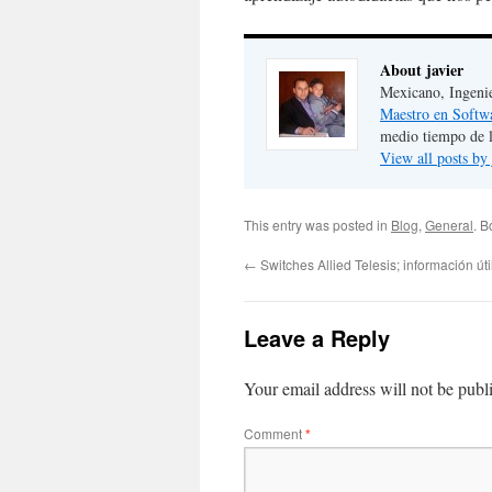
About javier
Mexicano, Ingeni
Maestro en Softw
medio tiempo de 
View all posts by
This entry was posted in
Blog
,
General
. 
←
Switches Allied Telesis; información úti
Leave a Reply
Your email address will not be publ
Comment
*