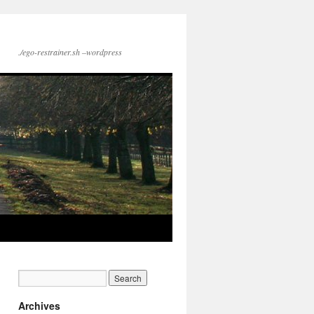
./ego-restrainer.sh –wordpress
Archives