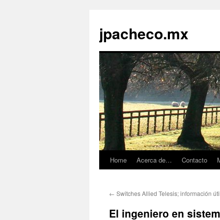
jpacheco.mx
Home
Acerca de…
Contacto
M
Skip
to
←
Switches Allied Telesis; información úti
content
El ingeniero en siste