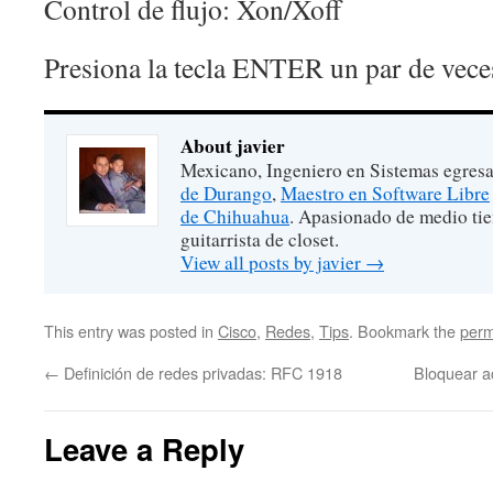
Control de flujo: Xon/Xoff
Presiona la tecla ENTER un par de veces
About javier
Mexicano, Ingeniero en Sistemas egres
de Durango
,
Maestro en Software Libre
de Chihuahua
. Apasionado de medio ti
guitarrista de closet.
View all posts by javier
→
This entry was posted in
Cisco
,
Redes
,
Tips
. Bookmark the
perm
←
Definición de redes privadas: RFC 1918
Bloquear 
Leave a Reply