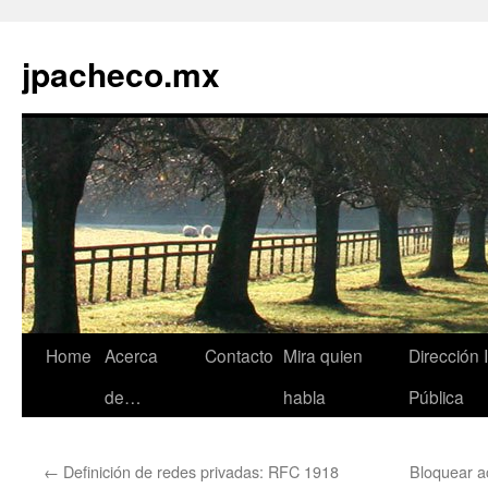
jpacheco.mx
Skip
Home
Acerca
Contacto
Mira quien
Dirección 
to
de…
habla
Pública
content
←
Definición de redes privadas: RFC 1918
Bloquear 