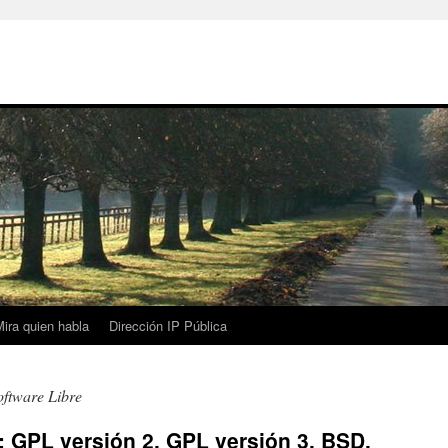
ira quien habla
Dirección IP Pública
oftware Libre
: GPL versión 2, GPL versión 3, BSD,