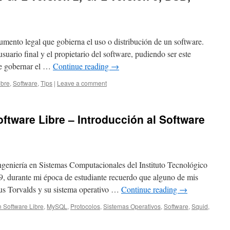
rumento legal que gobierna el uso o distribución de un software.
 usuario final y el propietario del software, pudiendo ser este
de gobernar el …
Continue reading
→
ibre
,
Software
,
Tips
|
Leave a comment
ftware Libre – Introducción al Software
ngeniería en Sistemas Computacionales del Instituto Tecnológico
, durante mi época de estudiante recuerdo que alguno de mis
s Torvalds y su sistema operativo …
Continue reading
→
n Software Libre
,
MySQL
,
Protocolos
,
Sistemas Operativos
,
Software
,
Squid
,