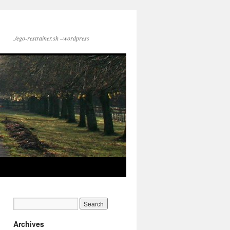
./ego-restrainer.sh –wordpress
Archives