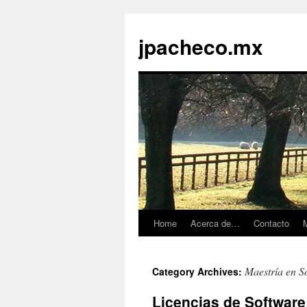
jpacheco.mx
Home
Acerca de…
Contacto
M
Skip
to
Maestría en S
Category Archives:
content
Licencias de Software