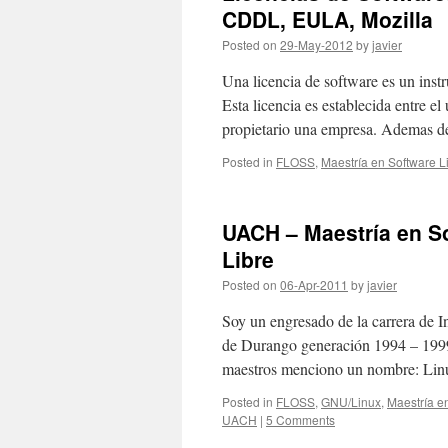
CDDL, EULA, Mozilla
Posted on
29-May-2012
by
javier
Una licencia de software es un inst
Esta licencia es establecida entre el
propietario una empresa. Ademas 
Posted in
FLOSS
,
Maestría en Software L
UACH – Maestría en So
Libre
Posted on
06-Apr-2011
by
javier
Soy un engresado de la carrera de I
de Durango generación 1994 – 1999
maestros menciono un nombre: Linu
Posted in
FLOSS
,
GNU/Linux
,
Maestría e
UACH
|
5 Comments