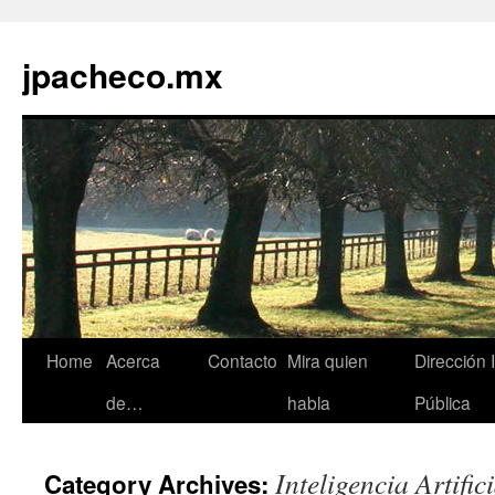
jpacheco.mx
Skip
Home
Acerca
Contacto
Mira quien
Dirección 
to
de…
habla
Pública
content
Inteligencia Artific
Category Archives: